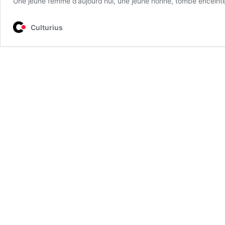
Une jeune femme d’aujourd’hui, une jeune nonne, tombe enceinte. M
Culturius