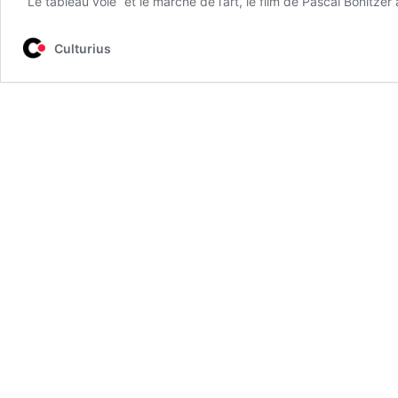
“Le tableau volé” et le marché de l’art, le film de Pascal Bonitz
Culturius