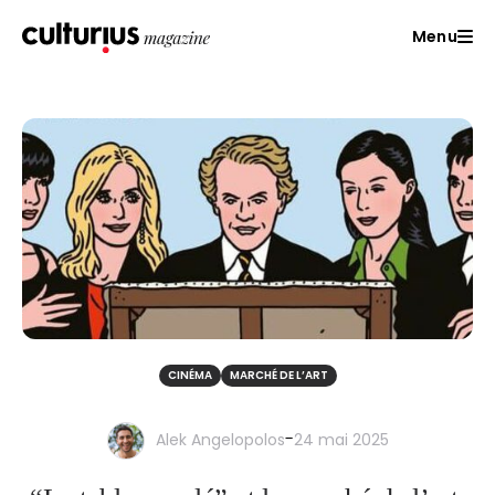
Menu
CINÉMA
MARCHÉ DE L’ART
-
Alek Angelopolos
24 mai 2025