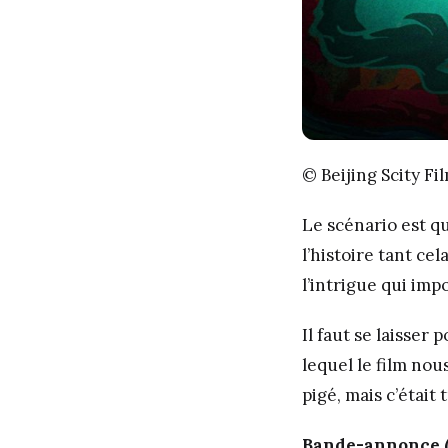
© Beijing Scity Fi
Le scénario est q
l’histoire tant cel
l’intrigue qui imp
Il faut se laisser
lequel le film nou
pigé, mais c’était t
Bande-annonce (