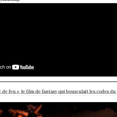
 de feu », le film de fantasy qui bousculait les codes d