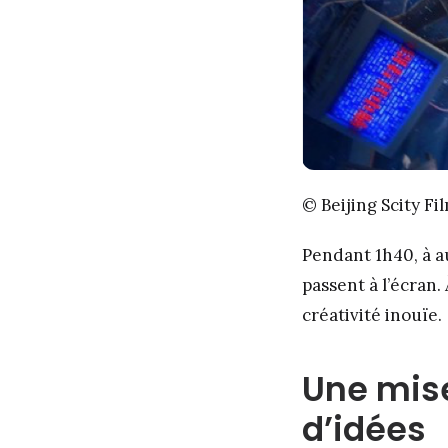
© Beijing Scity Fi
Pendant 1h40, à au
passent à l’écran.
créativité inouïe.
Une mise
d’idées