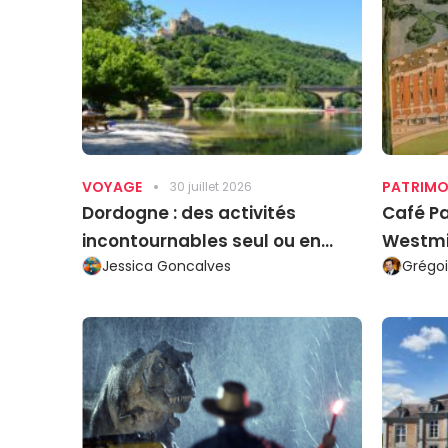
VOYAGE
PATRIMO
30 juillet 2026
Dordogne : des activités
Café Pa
incontournables seul ou en
Westmi
Jessica Goncalves
Grégoi
famille le temps d’un week-
end