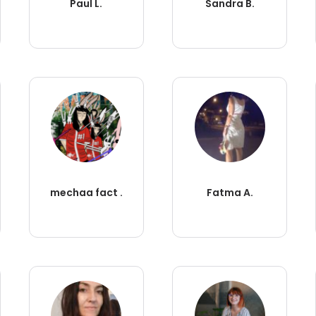
Paul L.
Sandra B.
mechaa fact .
Fatma A.