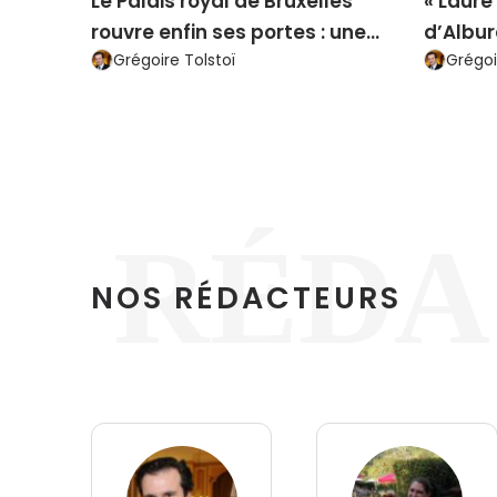
Le Palais royal de Bruxelles
« Laure
rouvre enfin ses portes : une
d’Albur
Grégoire Tolstoï
Grégoi
plongée fascinante au cœur de
amoure
la monarchie belge
expéri
RÉDA
NOS RÉDACTEURS