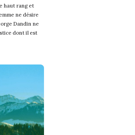
e haut rang et
 femme ne désire
George Dandin ne
tice dont il est