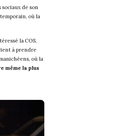
s sociaux de son
temporain, où la
téressé la COS,
vient à prendre
s manichéens, où la
tre même la plus