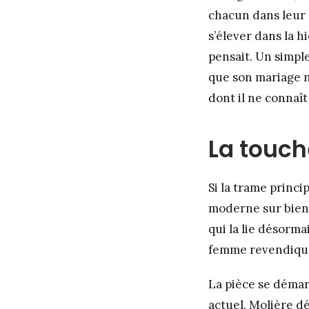
chacun dans leur 
s’élever dans la h
pensait. Un simpl
que son mariage n
dont il ne connaît
La touch
Si la trame princi
moderne sur bien 
qui la lie désorma
femme revendique 
La pièce se déma
actuel. Molière dé