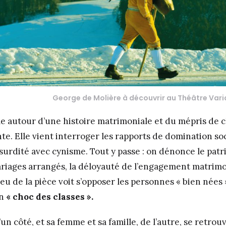
George de Molière à découvrir au Théâtre Vari
ale autour d’une histoire matrimoniale et du mépris de c
e. Elle vient interroger les rapports de domination soc
surdité avec cynisme. Tout y passe : on dénonce le patria
riages arrangés, la déloyauté de l’engagement matrimo
njeu de la pièce voit s’opposer les personnes « bien nées 
un
« choc des classes ».
n côté, et sa femme et sa famille, de l’autre, se retrou