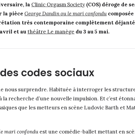
versaire, la
Clinic Orgasm Society
(COS) déroge de se
 la pièce
George Dandin ou le mari confondu
composée 
prétation très contemporaine complètement déjanté
avril et au
théâtre Le manège
du 3 au 5 mai.
 des codes sociaux
e nous surprendre. Habituée à interroger les structures
it à la recherche d’une nouvelle impulsion. Et c’est ét
assiques que les metteurs en scène Ludovic Barth et M
le mari confondu
est une comédie-ballet mettant en scè