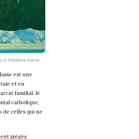
a © Théâtre Varia
lasse est une
iale et en
rcat familial, le
nial catholique,
» de celles qui ne
vent piégés