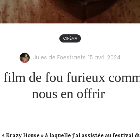
CINÉMA
Jules de Foestraets
-
15 avril 2024
 film de fou furieux comm
nous en offrir
 « Krazy House » à laquelle j’ai assistée au festival du