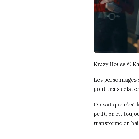
Krazy House © Ka
Les personnages s
goût, mais cela f
On sait que c’est
petit, on rit touj
transforme en bai