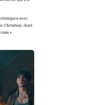
oristiques avec
le Christian, dont
tcoms »