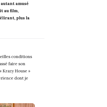
nt autant amusé
t au film,
lirant, plus la
eilles conditions
assé faire son
 « Krazy House »
érience dont je