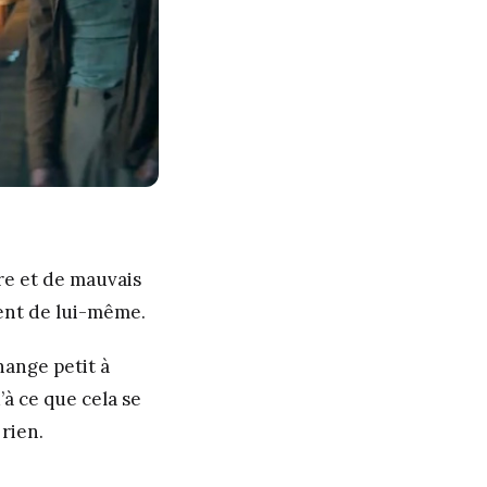
re et de mauvais
ient de lui-même.
hange petit à
’à ce que cela se
rien.