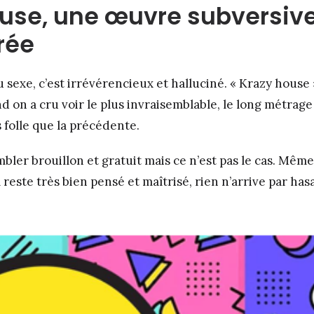
use, une œuvre subversive
rée
du sexe, c’est irrévérencieux et halluciné. « Krazy hous
nd on a cru voir le plus invraisemblable, le long métrag
 folle que la précédente.
bler brouillon et gratuit mais ce n’est pas le cas. Même 
l reste très bien pensé et maîtrisé, rien n’arrive par has