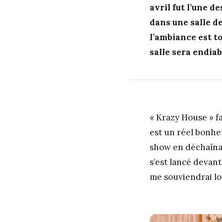
avril fut l’une d
dans une salle de 
l’ambiance est to
salle sera endiab
« Krazy House » f
est un réel bonheu
show en déchaînan
s’est lancé devant
me souviendrai 