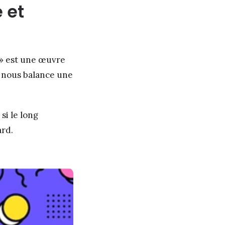
 et
e » est une œuvre
e nous balance une
si le long
ard.