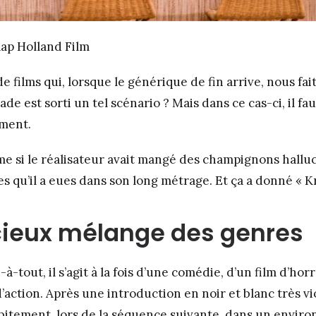
ap Holland Film
 de films qui, lorsque le générique de fin arrive, nous f
ade est sorti un tel scénario ? Mais dans ce cas-ci, il fa
ment.
e si le réalisateur avait mangé des champignons halluc
es qu’il a eues dans son long métrage. Et ça a donné « 
cieux mélange des genres
à-tout, il s’agit à la fois d’une comédie, d’un film d’horr
d’action. Après une introduction en noir et blanc très vio
bitement, lors de la séquence suivante, dans un enviro