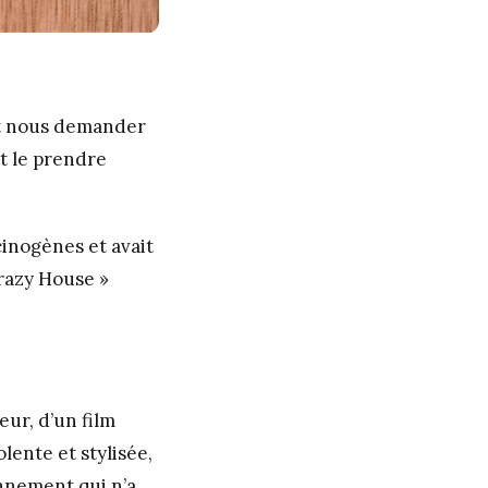
ait nous demander
ut le prendre
inogènes et avait
Krazy House »
eur, d’un film
lente et stylisée,
nnement qui n’a