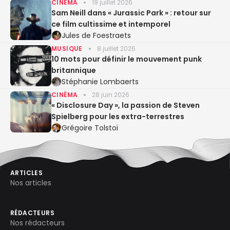
CINÉMA
19 juillet 2026
Sam Neill dans « Jurassic Park » : retour sur
ce film cultissime et intemporel
Jules de Foestraets
MUSIQUE
8 juillet 2026
10 mots pour définir le mouvement punk
britannique
Stéphanie Lombaerts
CINÉMA
28 juin 2026
« Disclosure Day », la passion de Steven
Spielberg pour les extra-terrestres
Grégoire Tolstoï
ARTICLES
Nos articles
RÉDACTEURS
Nos rédacteurs