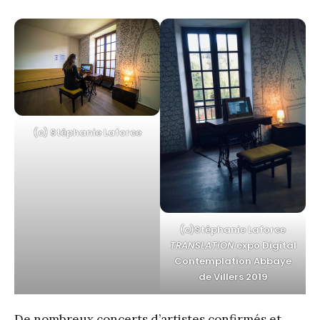
(c) Stéphanie Laforce
(c)Stéphanie Laforce
TRANSLATION
expo Digital
Contemplation Abbaye
de Villers 2019
De nombreux concerts d’artistes confirmés et