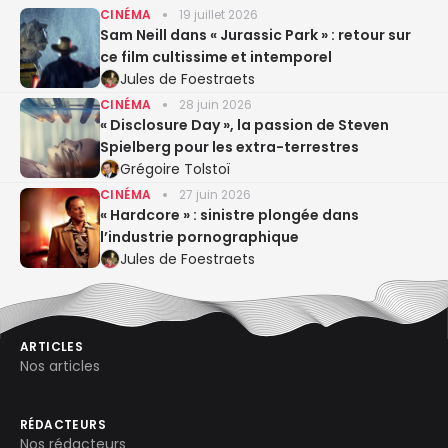
CINÉMA
19 juillet 2026
Sam Neill dans « Jurassic Park » : retour sur
ce film cultissime et intemporel
Jules de Foestraets
CINÉMA
28 juin 2026
« Disclosure Day », la passion de Steven
Spielberg pour les extra-terrestres
Grégoire Tolstoï
CINÉMA
27 juin 2026
« Hardcore » : sinistre plongée dans
l’industrie pornographique
Jules de Foestraets
ARTICLES
Nos articles
RÉDACTEURS
Nos rédacteurs