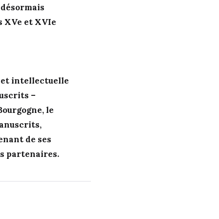
t désormais
s XVe et XVIe
et intellectuelle
uscrits –
Bourgogne, le
anuscrits,
venant de ses
ns partenaires.