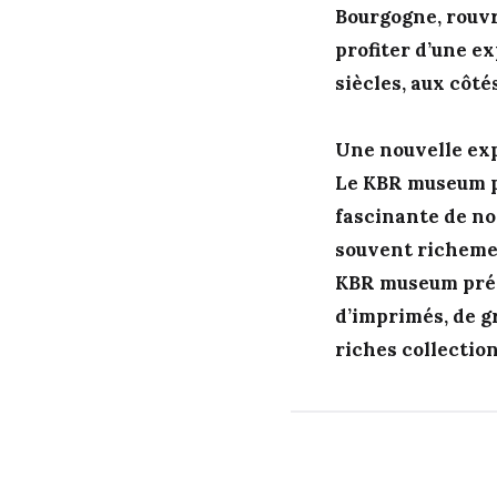
Bourgogne, rouvr
profiter d’une e
siècles, aux côt
Une nouvelle ex
Le KBR museum plo
fascinante de no
souvent richemen
KBR museum prés
d’imprimés, de g
riches collection