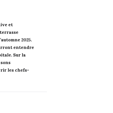
ive et
 terrasse
l’automne 2025.
pourront entendre
itale. Sur la
 sons
ir les chefs-