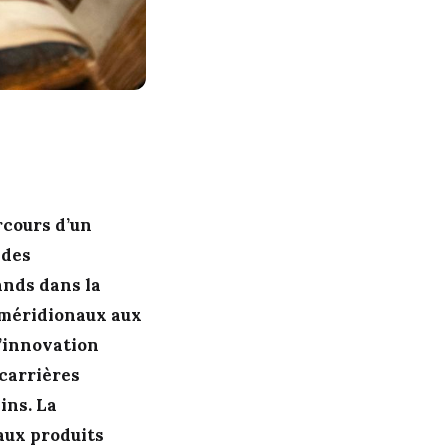
rcours d’un
 des
ands dans la
 méridionaux aux
l’innovation
 carrières
ins. La
aux produits