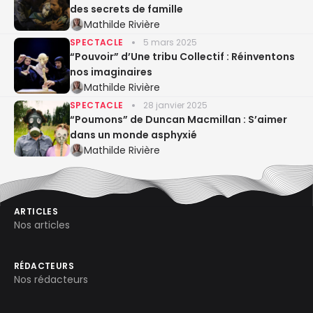
des secrets de famille
Mathilde Rivière
SPECTACLE
5 mars 2025
“Pouvoir” d’Une tribu Collectif : Réinventons
nos imaginaires
Mathilde Rivière
SPECTACLE
28 janvier 2025
“Poumons” de Duncan Macmillan : S’aimer
dans un monde asphyxié
Mathilde Rivière
ARTICLES
Nos articles
RÉDACTEURS
Nos rédacteurs