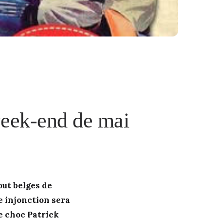
week-end de mai
tout belges de
e injonction sera
de choc
Patrick