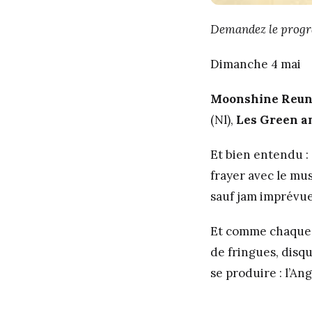
Demandez le pro
Dimanche 4 mai
Moonshine Reun
(Nl),
Les Green a
Et bien entendu : 
frayer avec le mu
sauf jam imprévue 
Et comme chaque f
de fringues, disqu
se produire : l’An