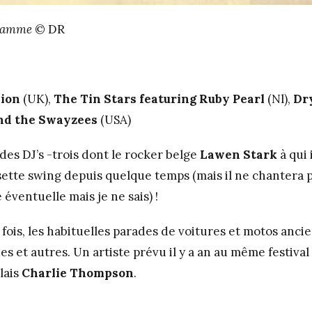
gramme
© DR
ion
(UK),
The Tin Stars featuring Ruby Pearl
(Nl),
Dr
nd the Swayzees
(USA)
des DJ’s -trois dont le rocker belge
Lawen Stark
à qui 
sette swing depuis quelque temps (mais il ne chantera pa
éventuelle mais je ne sais) !
ois, les habituelles parades de voitures et motos anci
es et autres. Un artiste prévu il y a an au même festival
glais
Charlie Thompson
.