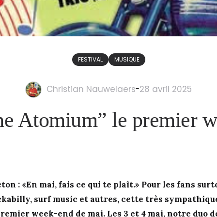
FESTIVAL
MUSIQUE
Christian Nauwelaers
-
28 avril 2025
he Atomium” le premier 
ton : «En mai, fais ce qui te plaît.» Pour les fans sur
ckabilly, surf music et autres, cette très sympathiqu
 premier week-end de mai. Les 3 et 4 mai, notre duo 