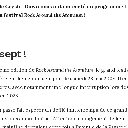
lle
Crystal Dawn
nous ont concocté un programme f
u festival
Rock Around the Atomium
!
sept !
ptième édition de
Rock Around the Atomium
, le grand fest
ère eut lieu en un seul jour, le samedi 28 mai 2008. Il eu
ières, avec notamment une longue interruption lors de
’en 2023.
an passé fait espérer un défilé ininterrompu de ce grand 
ans plus aucun hiatus ! Attention, changement de lieu :
 mais il se déroulera cette fois à l’avenue de la Passerel