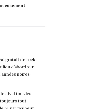
urieusement
ival gratuit de rock
t lieu d’abord sur
s années noires
festival tous les
 toujours tout
le. Si par malheur