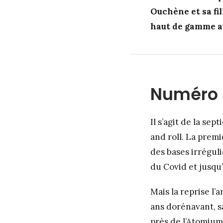
Ouchène
et sa fi
haut de gamme a
Numéro 
Il s’agit de la se
and roll. La premi
des bases irrégul
du Covid et jusqu
Mais la reprise l’
ans dorénavant, s
près de l’Atomium,