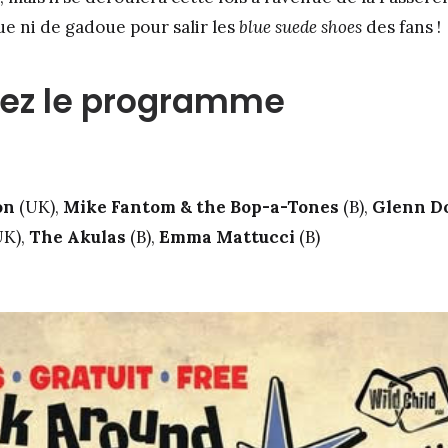
oue ni de gadoue pour salir les
blue suede shoes
des fans !
ez le programme
on
(UK),
Mike Fantom & the Bop-a-Tones
(B),
Glenn D
UK),
The Akulas
(B),
Emma Mattucci
(B)