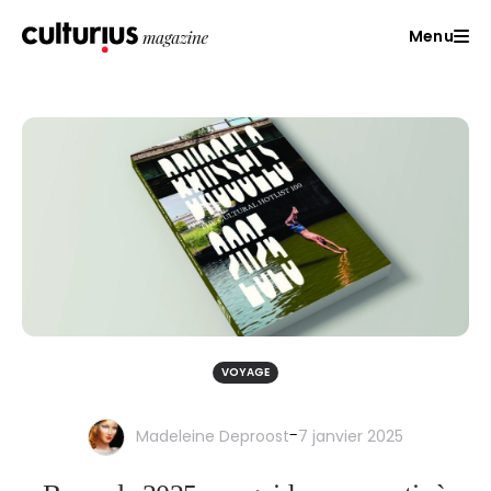
Menu
VOYAGE
-
Madeleine Deproost
7 janvier 2025