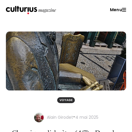
Menu
VOYAGE
-
Alain Girodet
4 mai 2025