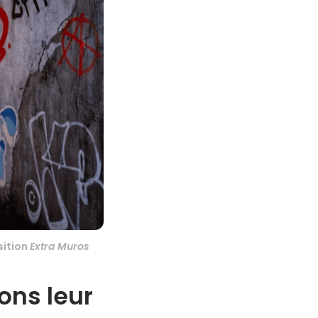
sition
Extra Muros
lons leur