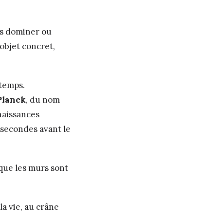
ous dominer ou
objet concret,
 temps.
Planck
, du nom
nnaissances
secondes avant le
que les murs sont
a vie, au crâne