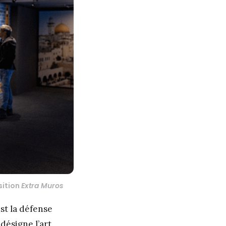
sition
Extra Muros
st la défense
 désigne l’art