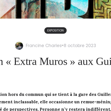
EXPOSITION
Francine Charles
-
8 octobre 2023
n « Extra Muros » aux G
ion hors du commun qui se tient à la gare des Guille
ement inclassable, elle occasionne un remue-méning
té de perspectives. Personne n’y restera indifférent.