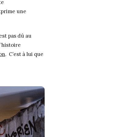
te
exprime une
est pas dû au
’histoire
ion
. C’est à lui que