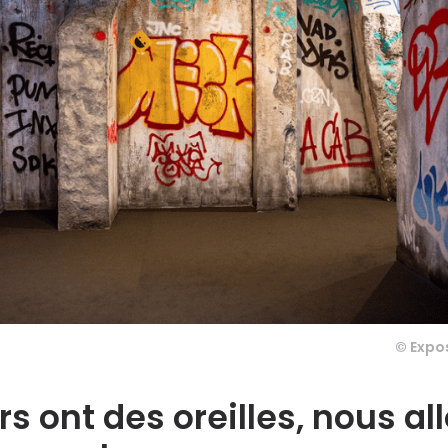
© Expo
s ont des oreilles, nous al