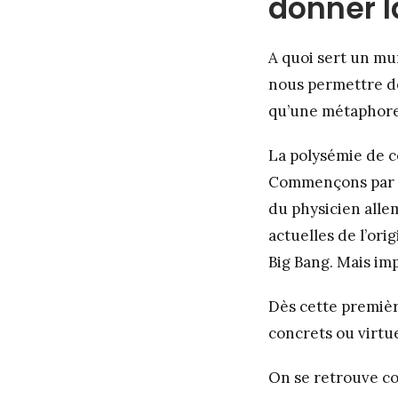
donner l
A quoi sert un mur
nous permettre d
qu’une métaphore 
La polysémie de c
Commençons par un
du physicien allem
actuelles de l’ori
Big Bang. Mais imp
Dès cette premièr
concrets ou virtue
On se retrouve co