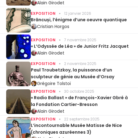
Alain Girodet
EXPOSITION
12 janvier 2026
Brâncuși, l’énigme d’une oeuvre quantique
Cristian Horgos
EXPOSITION
7 novembre 2025
« L’Odyssée de Léa » de Junior Fritz Jacquet
Alain Girodet
EXPOSITION
2 novembre 2025
Paul Troubetzkoy, la puissance d’un
sculpteur de génie au Musée d’Orsay
Grégoire Tolstoï
EXPOSITION
30 octobre 2025
« Radio Ballast » de François-Xavier Gbré à
la Fondation Cartier-Bresson
Alain Girodet
EXPOSITION
22 septembre 2025
L’incontournable Musée Matisse de Nice
(chroniques azuréennes 3)