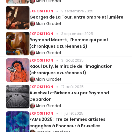
Alain Girodet
EXPOSITION
9 septembre 2025
Georges de La Tour, entre ombre et lumière
Alain Girodet
EXPOSITION
3 septembre 2025
Raymond Moretti, l’homme qui peint
(chroniques azuréennes 2)
Alain Girodet
EXPOSITION
31 août 2025
Raoul Dufy, le miracle de l’imagination
(chroniques azuréennes 1)
Alain Girodet
EXPOSITION
17 août 2025
Auschwitz-Birkenau vu par Raymond
Depardon
Alain Girodet
EXPOSITION
11 juillet 2025
FAME 2025 : Treize femmes artistes
engagées à l’honneur à Bruxelles