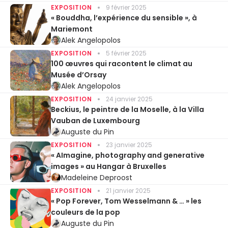
EXPOSITION
9 février 2025
« Bouddha, l’expérience du sensible », à
Mariemont
Alek Angelopolos
EXPOSITION
5 février 2025
100 œuvres qui racontent le climat au
Musée d’Orsay
Alek Angelopolos
EXPOSITION
24 janvier 2025
Beckius, le peintre de la Moselle, à la Villa
Vauban de Luxembourg
Auguste du Pin
EXPOSITION
23 janvier 2025
« AImagine, photography and generative
images » au Hangar à Bruxelles
Madeleine Deproost
EXPOSITION
21 janvier 2025
« Pop Forever, Tom Wesselmann & … » les
couleurs de la pop
Auguste du Pin