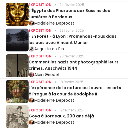
EXPOSITION
24 février 2025
L’Égypte des Pharaons aux Bassins des
Lumières à Bordeaux
Madeleine Deproost
EXPOSITION
22 février 2025
« En Forêt » à Lyon : Promenons-nous dans
les bois avec Vincent Munier
Auguste du Pin
EXPOSITION
20 février 2025
Comment les nazis ont photographié leurs
crimes, Auschwitz 1944
Alain Girodet
EXPOSITION
18 février 2025
L’expérience de la nature au Louvre : les arts
à Prague à la cour de Rodolphe II
Madeleine Deproost
EXPOSITION
12 février 2025
Goya à Bordeaux, 200 ans déjà
Madeleine Deproost