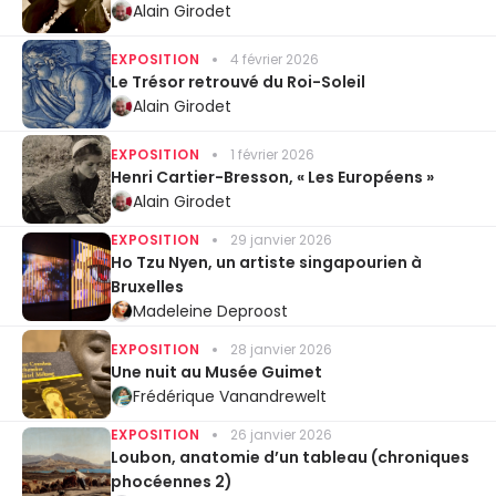
Alain Girodet
EXPOSITION
4 février 2026
Le Trésor retrouvé du Roi-Soleil
Alain Girodet
EXPOSITION
1 février 2026
Henri Cartier-Bresson, « Les Européens »
Alain Girodet
EXPOSITION
29 janvier 2026
Ho Tzu Nyen, un artiste singapourien à
Bruxelles
Madeleine Deproost
EXPOSITION
28 janvier 2026
Une nuit au Musée Guimet
Frédérique Vanandrewelt
EXPOSITION
26 janvier 2026
Loubon, anatomie d’un tableau (chroniques
phocéennes 2)