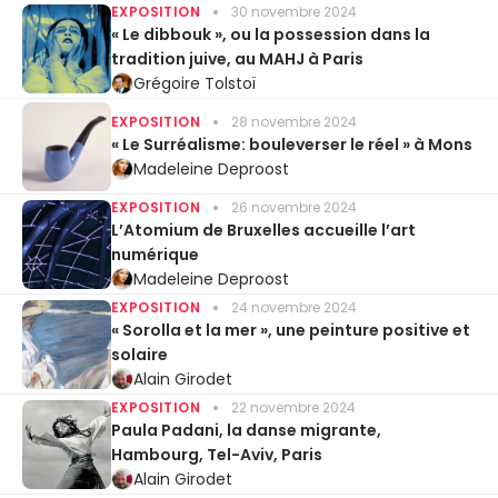
EXPOSITION
30 novembre 2024
« Le dibbouk », ou la possession dans la
tradition juive, au MAHJ à Paris
Grégoire Tolstoï
EXPOSITION
28 novembre 2024
« Le Surréalisme: bouleverser le réel » à Mons
Madeleine Deproost
EXPOSITION
26 novembre 2024
L’Atomium de Bruxelles accueille l’art
numérique
Madeleine Deproost
EXPOSITION
24 novembre 2024
« Sorolla et la mer », une peinture positive et
solaire
Alain Girodet
EXPOSITION
22 novembre 2024
Paula Padani, la danse migrante,
Hambourg, Tel-Aviv, Paris
Alain Girodet