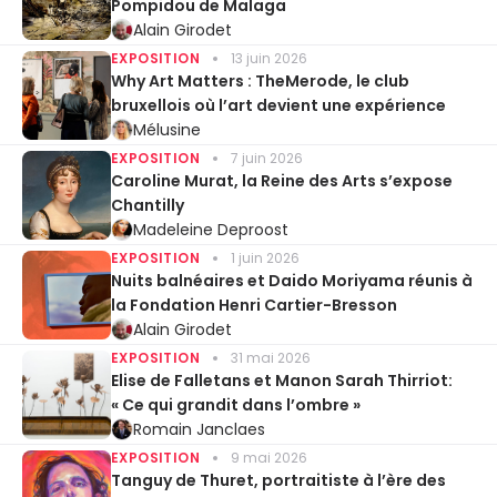
Pompidou de Malaga
Alain Girodet
EXPOSITION
13 juin 2026
Why Art Matters : TheMerode, le club
bruxellois où l’art devient une expérience
Mélusine
EXPOSITION
7 juin 2026
Caroline Murat, la Reine des Arts s’expose
Chantilly
Madeleine Deproost
EXPOSITION
1 juin 2026
Nuits balnéaires et Daido Moriyama réunis à
la Fondation Henri Cartier-Bresson
Alain Girodet
EXPOSITION
31 mai 2026
Elise de Falletans et Manon Sarah Thirriot:
« Ce qui grandit dans l’ombre »
Romain Janclaes
EXPOSITION
9 mai 2026
Tanguy de Thuret, portraitiste à l’ère des