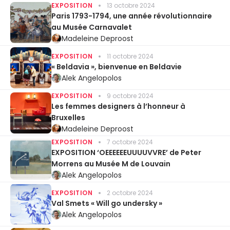
EXPOSITION
13 octobre 2024
Paris 1793-1794, une année révolutionnaire
au Musée Carnavalet
Madeleine Deproost
EXPOSITION
11 octobre 2024
« Beldavia », bienvenue en Beldavie
Alek Angelopolos
EXPOSITION
9 octobre 2024
Les femmes designers à l’honneur à
Bruxelles
Madeleine Deproost
EXPOSITION
7 octobre 2024
EXPOSITION ‘OEEEEEEUUUUVVRE’ de Peter
Morrens au Musée M de Louvain
Alek Angelopolos
EXPOSITION
2 octobre 2024
Val Smets « Will go undersky »
Alek Angelopolos