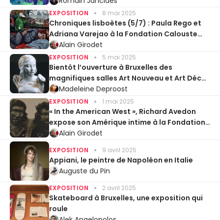
Romain Janclaes
EXPOSITION
8 mai 2025
Chroniques lisboètes (5/7) : Paula Rego et
Adriana Varejao à la Fondation Calouste
Gulbenkian
Alain Girodet
EXPOSITION
5 mai 2025
Bientôt l’ouverture à Bruxelles des
magnifiques salles Art Nouveau et Art Déco
du Cinquantenaire
Madeleine Deproost
EXPOSITION
1 mai 2025
« In the American West », Richard Avedon
expose son Amérique intime à la Fondation
Henri Cartier-Bresson
Alain Girodet
EXPOSITION
9 avril 2025
Appiani, le peintre de Napoléon en Italie
Auguste du Pin
EXPOSITION
2 avril 2025
Skateboard à Bruxelles, une exposition qui
roule
Alek Angelopolos