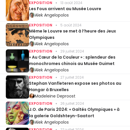
EXPOSITION
13 août 2024
Les Fous arrivent au Musée Louvre
Alek Angelopolos
EXPOSITION
5 août 2024
Même le Louvre se met à l’heure des Jeux
Olympiques
Alek Angelopolos
EXPOSITION
29 juillet 2024
« Au Cœur de la Couleur » : splendeur des
monochromes chinois au Musée Guimet
Alek Angelopolos
EXPOSITION
27 juillet 2024
Stephan Vanfleteren expose ses photos au
Hangar à Bruxelles
Madeleine Deproost
EXPOSITION
26 juillet 2024
J.O. de Paris 2024: « Gaîtés Olympiques » à
la galerie Goldshteyn-Saatort
Alek Angelopolos
EXPOSITION
22 juillet 2024