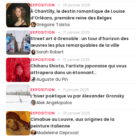
EXPOSITION
19 janvier 2025
À Chantilly, le destin romantique de Louise
d’Orléans, première reine des Belges
Grégoire Tolstoï
EXPOSITION
17 janvier 2025
Street art à Grenoble : un tour d’horizon des
œuvres les plus remarquables de la ville
Sarah Robert
EXPOSITION
12 janvier 2025
Chiharu Shiota, l’artiste japonaise qui vous
attrapera dans un étonnant
enchevêtrement des fils de laine
Auguste du Pin
EXPOSITION
11 janvier 2025
L’hiver poétique vu par Alexander Gronsky
Alek Angelopolos
EXPOSITION
10 janvier 2025
Cimabue au Louvre, aux origines de la
peinture italienne
Madeleine Deproost