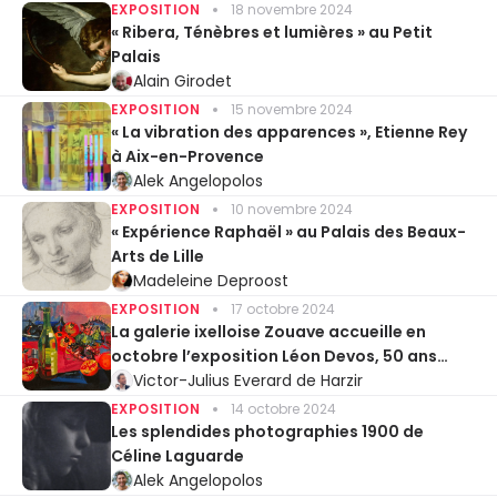
EXPOSITION
18 novembre 2024
« Ribera, Ténèbres et lumières » au Petit
Palais
Alain Girodet
EXPOSITION
15 novembre 2024
« La vibration des apparences », Etienne Rey
à Aix-en-Provence
Alek Angelopolos
EXPOSITION
10 novembre 2024
« Expérience Raphaël » au Palais des Beaux-
Arts de Lille
Madeleine Deproost
EXPOSITION
17 octobre 2024
La galerie ixelloise Zouave accueille en
octobre l’exposition Léon Devos, 50 ans
après
Victor-Julius Everard de Harzir
EXPOSITION
14 octobre 2024
Les splendides photographies 1900 de
Céline Laguarde
Alek Angelopolos