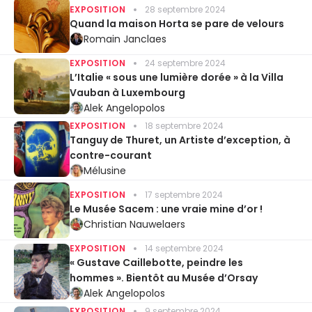
EXPOSITION
28 septembre 2024
Quand la maison Horta se pare de velours
Romain Janclaes
EXPOSITION
24 septembre 2024
L’Italie « sous une lumière dorée » à la Villa
Vauban à Luxembourg
Alek Angelopolos
EXPOSITION
18 septembre 2024
Tanguy de Thuret, un Artiste d’exception, à
contre-courant
Mélusine
EXPOSITION
17 septembre 2024
Le Musée Sacem : une vraie mine d’or !
Christian Nauwelaers
EXPOSITION
14 septembre 2024
« Gustave Caillebotte, peindre les
hommes ». Bientôt au Musée d’Orsay
Alek Angelopolos
EXPOSITION
9 septembre 2024