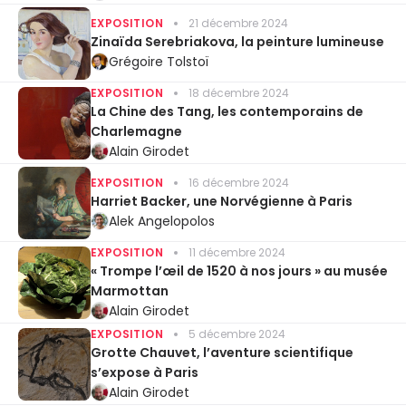
EXPOSITION
21 décembre 2024
Zinaïda Serebriakova, la peinture lumineuse
Grégoire Tolstoï
EXPOSITION
18 décembre 2024
La Chine des Tang, les contemporains de
Charlemagne
Alain Girodet
EXPOSITION
16 décembre 2024
Harriet Backer, une Norvégienne à Paris
Alek Angelopolos
EXPOSITION
11 décembre 2024
« Trompe l’œil de 1520 à nos jours » au musée
Marmottan
Alain Girodet
EXPOSITION
5 décembre 2024
Grotte Chauvet, l’aventure scientifique
s’expose à Paris
Alain Girodet