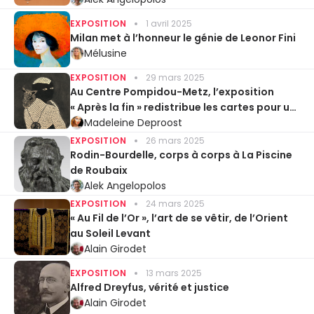
EXPOSITION
1 avril 2025
Milan met à l’honneur le génie de Leonor Fini
Mélusine
EXPOSITION
29 mars 2025
Au Centre Pompidou-Metz, l’exposition
« Après la fin » redistribue les cartes pour un
autre avenir
Madeleine Deproost
EXPOSITION
26 mars 2025
Rodin-Bourdelle, corps à corps à La Piscine
de Roubaix
Alek Angelopolos
EXPOSITION
24 mars 2025
« Au Fil de l’Or », l’art de se vêtir, de l’Orient
au Soleil Levant
Alain Girodet
EXPOSITION
13 mars 2025
Alfred Dreyfus, vérité et justice
Alain Girodet