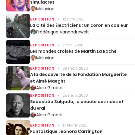
simulacres
Mélusine
EXPOSITION
12 avril 2026
La Cité des Électriciens : un coron en couleur
Frédérique Vanandrewelt
EXPOSITION
7 avril 2026
Les mondes croisés de Martin La Roche
Mélusine
EXPOSITION
28 mars 2026
A la découverte de la Fondation Marguerite
et Aimé Maeght
Alain Girodet
EXPOSITION
25 mars 2026
Sebastião Salgado, la beauté des rides et
du vrai
Alain Girodet
EXPOSITION
17 février 2026
Fantastique Leonora Carrington