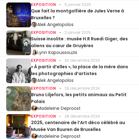
EXPOSITION
5 janvier 2025
Que fait la montgolfière de Jules Verne à
Bruxelles ?
Alek Angelopolos
EXPOSITION
3 janvier 2025
Suisse insolite : musée H.R Ruedi Giger, des
aliens au cœur de Gruyères
Lynn Kapoussouzis
EXPOSITION
30 décembre 2024
« À partir d’elles », la place de la mère dans
les photographies d’artistes
Alek Angelopolos
EXPOSITION
29 décembre 2024
Bruno Liljefors, les petits animaux au Petit
Palais
Madeleine Deproost
EXPOSITION
28 décembre 2024
2025, centenaire de l’Art déco célébré au
Musée Van Buuren de Bruxelles
Madeleine Deproost