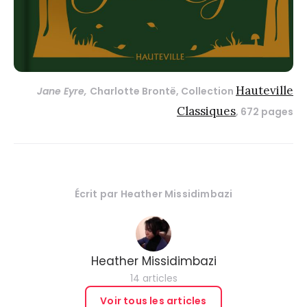
Hauteville
Jane Eyre,
Charlotte Brontë, Collection
Classiques
, 672 pages
Écrit par
Heather Missidimbazi
Heather Missidimbazi
14 articles
Voir tous les articles