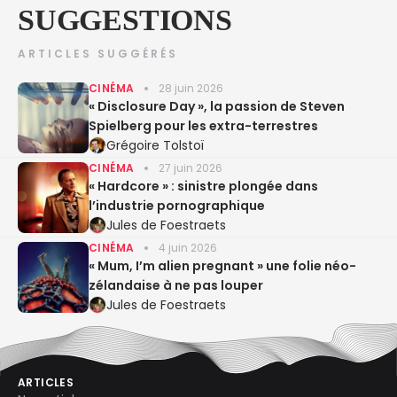
SUGGESTIONS
ARTICLES SUGGÉRÉS
CINÉMA
28 juin 2026
« Disclosure Day », la passion de Steven
Spielberg pour les extra-terrestres
Grégoire Tolstoï
CINÉMA
27 juin 2026
« Hardcore » : sinistre plongée dans
l’industrie pornographique
Jules de Foestraets
CINÉMA
4 juin 2026
« Mum, I’m alien pregnant » une folie néo-
zélandaise à ne pas louper
Jules de Foestraets
ARTICLES