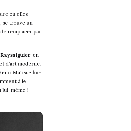
ire où elles
, se trouve un
t de remplacer par
 Rayssiguier
, en
 et d’art moderne.
Henri Matisse lui-
amment à le
u lui-même !