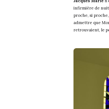
Jacques Marie
n’
infirmière de nui
proche, si proche,
admettre que Moniq
retrouvaient, le p