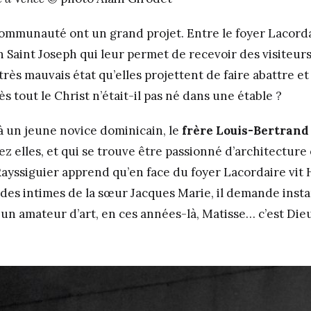
ommunauté ont un grand projet. Entre le foyer Lacorda
n Saint Joseph qui leur permet de recevoir des visiteurs
rès mauvais état qu’elles projettent de faire abattre e
ès tout le Christ n’était-il pas né dans une étable ?
 à un jeune novice dominicain, le
frère Louis-Bertrand
z elles, et qui se trouve être passionné d’architecture
Rayssiguier apprend qu’en face du foyer Lacordaire vit 
t des intimes de la sœur Jacques Marie, il demande inst
 un amateur d’art, en ces années-là, Matisse… c’est Die