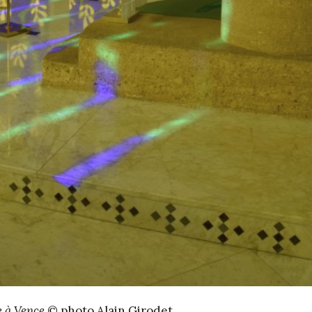
e à Vence
© photo Alain Girodet