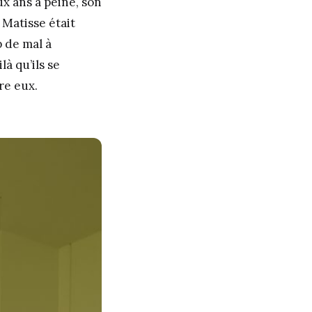
ux ans à peine, son
 Matisse était
p de mal à
à qu’ils se
re eux.