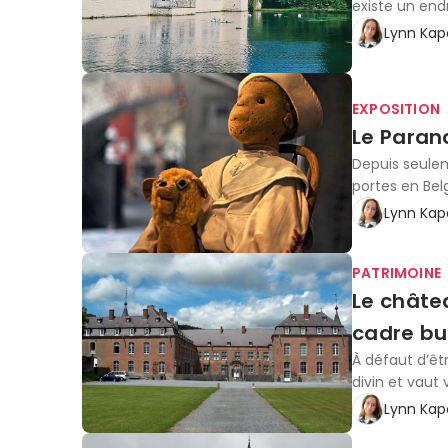
existe un end
Lynn Kap
EXPOSITION
Le Paran
Depuis seulem
portes en Bel
Lynn Kap
PATRIMOINE
Le châtea
cadre bu
À défaut d’êtr
divin et vaut 
Lynn Kap