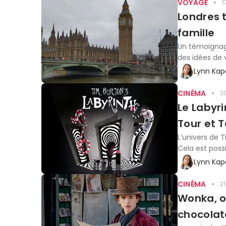
VOYAGE
1
Londres 
famille
Un témoignage
des idées de v
Lynn Kap
CINÉMA
3
Le Labyri
Tour et T
L’univers de 
Cela est poss
Lynn Kap
CINÉMA
2
Wonka, o
chocolate