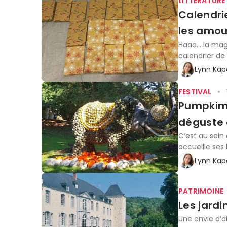
LITTÉRATURE
Calendrie
les amou
Haaa… la magi
calendrier de 
Lynn Kap
FESTIVAL
Pumpkiman
déguste
C’est au sei
accueille ses 
Lynn Kap
PATRIMOINE
Les jard
Une envie d’ai