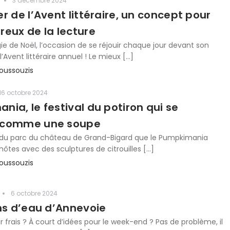
3 décembre 2024
r de l’Avent littéraire, un concept pour
reux de la lecture
e de Noël, l’occasion de se réjouir chaque jour devant son
l’Avent littéraire annuel ! Le mieux […]
oussouzis
16 octobre 2024
ia, le festival du potiron qui se
 comme une soupe
n du parc du château de Grand-Bigard que le Pumpkimania
hôtes avec des sculptures de citrouilles […]
oussouzis
6 octobre 2024
ins d’eau d’Annevoie
r frais ? À court d’idées pour le week-end ? Pas de problème, il