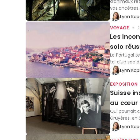
d’animaux ret
vos ancêtres
Lynn Kap
VOYAGE
2
Les inco
solo réus
Le Portugal t
toi d’un sac à
Lynn Kap
EXPOSITION
Suisse in
au cœur 
Qui pourrait c
Gruyères, en S
Lynn Kap