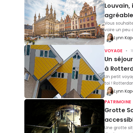
Louvain, 
agréable
Vous souhaitez
voire un peu d
Lynn Kap
VOYAGE
1
Un séjou
à Rotte
Un petit voya
toi ! Rotterda
Lynn Kap
PATRIMOINE
Grotte Sc
accessib
Une grotte si