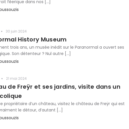
roit féerique dans nos […]
oussouzis
30 juin 2024
ormal History Museum
ent trois ans, un musée inédit sur le Paranormal a ouvert ses
gique. Son détenteur ? Nul autre […]
oussouzis
21 mai 2024
u de Freÿr et ses jardins, visite dans un
colique
e propriétaire d’un château, visitez le château de Freÿr qui est
vraiment le détour, d’autant […]
oussouzis