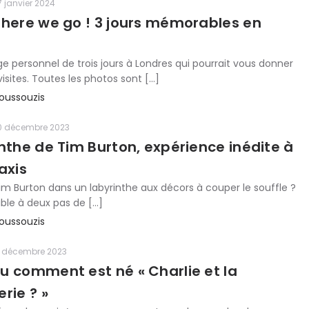
7 janvier 2024
there we go ! 3 jours mémorables en
 personnel de trois jours à Londres qui pourrait vous donner
isites. Toutes les photos sont […]
oussouzis
0 décembre 2023
nthe de Tim Burton, expérience inédite à
axis
Tim Burton dans un labyrinthe aux décors à couper le souffle ?
ible à deux pas de […]
oussouzis
1 décembre 2023
u comment est né « Charlie et la
rie ? »