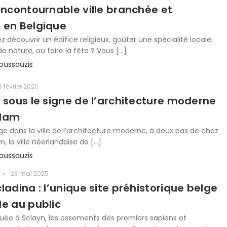
incontournable ville branchée et
 en Belgique
 découvrir un édifice religieux, goûter une spécialité locale,
e nature, ou faire la fête ? Vous […]
oussouzis
8 février 2026
r sous le signe de l’architecture moderne
rdam
ge dans la ville de l’architecture moderne, à deux pas de chez
m, la ville néerlandaise de […]
oussouzis
23 mai 2025
ladina : l’unique site préhistorique belge
le au public
tuée à Sclayn, les ossements des premiers sapiens et