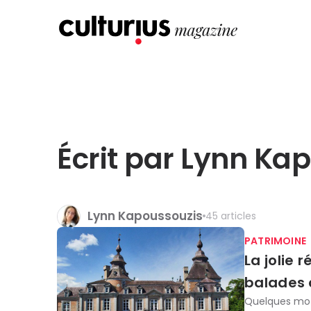
Écrit par Lynn Ka
Lynn Kapoussouzis
45 articles
PATRIMOINE
La jolie
balades 
Quelques mot