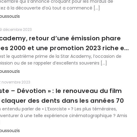
écembre qui s’annonce croquant pour les mordus de
rtez à la découverte d’où tout a commencé […]
oussouzis
9 décembre 2023
Academy, retour d’une émission phare
es 2000 et une promotion 2023 riche en
t le quatrième prime de la Star Academy, l’occasion de
s
mission ou de se rappeler d’excellents souvenirs […]
oussouzis
2 novembre 2023
iste – Dévotion » : le renouveau du film
t claquer des dents dans les années 70
 entendu parler de « L’Exorciste » ? Les plus téméraires,
’aventurer à une telle expérience cinématographique ? Amis
]
oussouzis