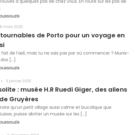
rouvés à quelques pas de chez vous. En route sur les pas de
…
oussouzis
8 mars 2025
ntournables de Porto pour un voyage en
si
e fait de l’œil, mais tu ne sais pas par où commencer ? Munis-
 dos […]
oussouzis
3 janvier 2025
solite : musée H.R Ruedi Giger, des aliens
de Gruyères
roire qu’un petit village aussi calme et bucolique que
uisse, puisse abriter un musée sur les […]
oussouzis