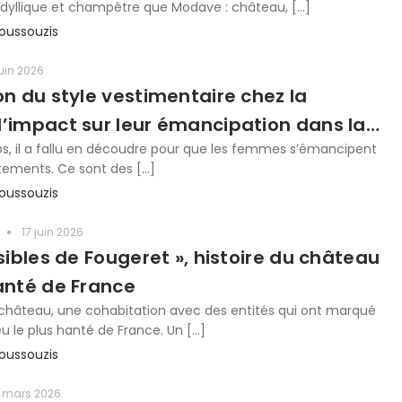
 idyllique et champêtre que Modave : château, […]
oussouzis
juin 2026
on du style vestimentaire chez la
l’impact sur leur émancipation dans la
ps, il a fallu en découdre pour que les femmes s’émancipent
tements. Ce sont des […]
oussouzis
17 juin 2026
isibles de Fougeret », histoire du château
hanté de France
hâteau, une cohabitation avec des entités qui ont marqué
lieu le plus hanté de France. Un […]
oussouzis
 mars 2026