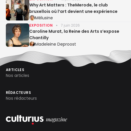
Why Art Matters : TheMerode, le club
bruxellois où l’art devient une expérience
Mélusine
EXPOSITION
7 juin 2026
Caroline Murat, la Reine des Arts s’expose
Chantilly
Madeleine Deproost
ARTICLES
Nos articles
RÉDACTEURS
Nos rédacteurs