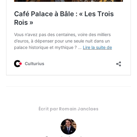
Écrit par
Romain Janclaes