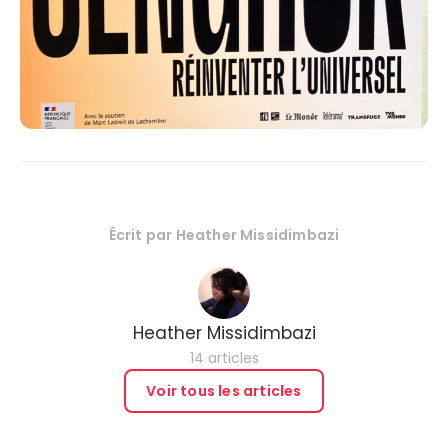
Écrit par
Heather Missidimbazi
Heather Missidimbazi
14 articles
Voir tous les articles