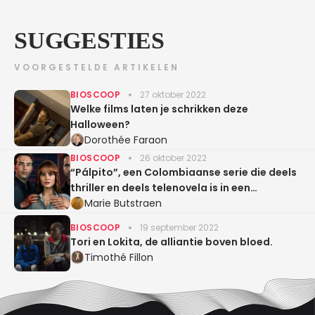
SUGGESTIES
VOORGESTELDE ARTIKELEN
BIOSCOOP
27 oktober 2022
Welke films laten je schrikken deze
Halloween?
Dorothée Faraon
BIOSCOOP
26 oktober 2022
“Pálpito”, een Colombiaanse serie die deels
thriller en deels telenovela is in een
bitterzoet Bogotá
Marie Butstraen
BIOSCOOP
19 september 2022
Tori en Lokita, de alliantie boven bloed.
Timothé Fillon