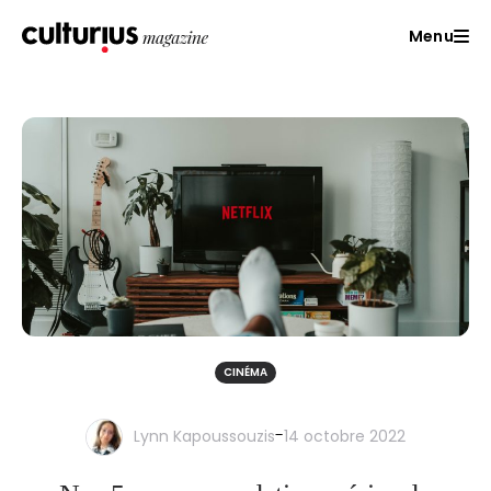
Menu
CINÉMA
-
Lynn Kapoussouzis
14 octobre 2022