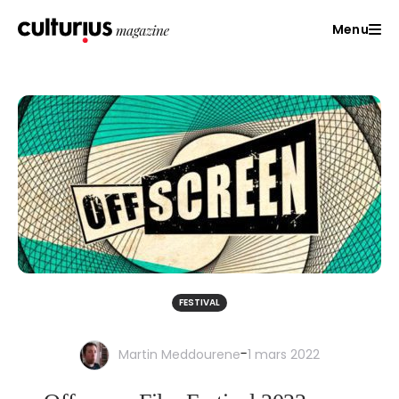
Menu
FESTIVAL
-
Martin Meddourene
1 mars 2022