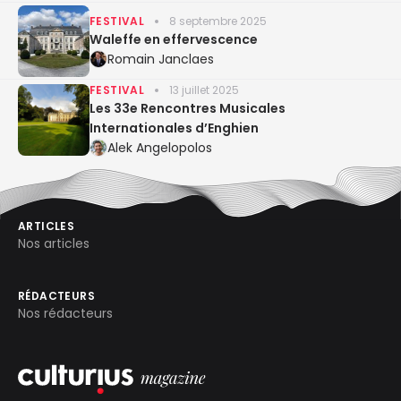
FESTIVAL
8 septembre 2025
Waleffe en effervescence
Romain Janclaes
FESTIVAL
13 juillet 2025
Les 33e Rencontres Musicales
Internationales d’Enghien
Alek Angelopolos
ARTICLES
Nos articles
RÉDACTEURS
Nos rédacteurs