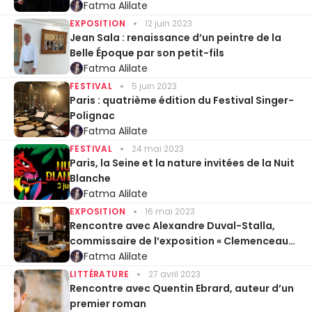
Fatma Alilate
EXPOSITION
12 juin 2023
Jean Sala : renaissance d’un peintre de la
Belle Époque par son petit-fils
Fatma Alilate
FESTIVAL
5 juin 2023
Paris : quatrième édition du Festival Singer-
Polignac
Fatma Alilate
FESTIVAL
24 mai 2023
Paris, la Seine et la nature invitées de la Nuit
Blanche
Fatma Alilate
EXPOSITION
16 mai 2023
Rencontre avec Alexandre Duval-Stalla,
commissaire de l’exposition « Clemenceau
et la justice » – Paris
Fatma Alilate
LITTÉRATURE
27 avril 2023
Rencontre avec Quentin Ebrard, auteur d’un
premier roman