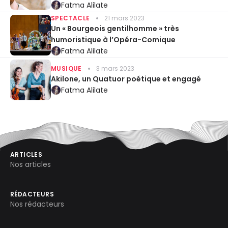
Fatma Alilate
SPECTACLE
21 mars 2023
Un « Bourgeois gentilhomme » très
humoristique à l’Opéra-Comique
Fatma Alilate
MUSIQUE
3 mars 2023
Akilone, un Quatuor poétique et engagé
Fatma Alilate
ARTICLES
Nos articles
RÉDACTEURS
Nos rédacteurs