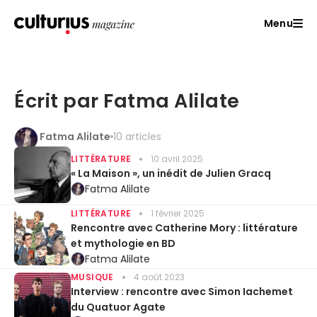
Menu
Écrit par Fatma Alilate
Fatma Alilate
10 articles
LITTÉRATURE
10 avril 2025
« La Maison », un inédit de Julien Gracq
Fatma Alilate
LITTÉRATURE
1 février 2025
Rencontre avec Catherine Mory : littérature
et mythologie en BD
Fatma Alilate
MUSIQUE
4 août 2023
Interview : rencontre avec Simon Iachemet
du Quatuor Agate