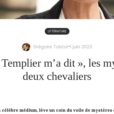
LITTÉRATURE
Grégoire Tolstoï
-
1 juin 2023
e Templier m’a dit », les m
deux chevaliers
a célèbre médium, lève un coin du voile de mystères 