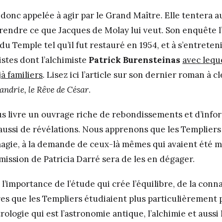
 donc appelée à agir par le Grand Maître. Elle tentera a
endre ce que Jacques de Molay lui veut. Son enquête 
du Temple tel qu’il fut restauré en 1954, et à s’entreten
stes dont l’alchimiste
Patrick Burensteinas
avec leque
à familiers
. Lisez ici l’article sur son dernier roman à cl
andrie, le Rêve de César
.
us livre un ouvrage riche de rebondissements et d’info
 aussi de révélations. Nous apprenons que les Templiers
 magie, à la demande de ceux-là mêmes qui avaient été m
mission de Patricia Darré sera de les en dégager.
 l’importance de l’étude qui crée l’équilibre, de la conn
res que les Templiers étudiaient plus particulièrement 
trologie qui est l’astronomie antique, l’alchimie et aussi 