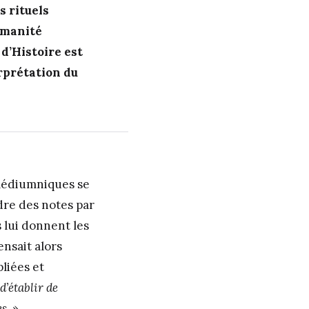
s rituels
umanité
d’Histoire est
erprétation du
 médiumniques se
ndre des notes par
 lui donnent les
ensait alors
liées et
d’établir de
es.
».