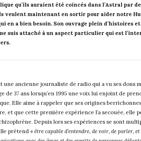
ique qu’ils auraient été coincés dans l’Astral par de
ils veulent maintenant en sortir pour aider notre H
i en a bien besoin. Son ouvrage plein d’histoires et 
e suis attaché à un aspect particulier qui est l’int
ers.
t une ancienne journaliste de radio qui a vu ses dons
’âge de 37 ans lorsqu’en 1995 une voix lui enjoint de pre
que. Elle aime à rappeler que ses origines berrichonnes
re, et que cette première expérience l’a secouée, elle p
schizophrène. Depuis lors ses expériences se sont multip
lle prétend «
être capable d’entendre, de voir, de parler, et 
cations avec des âmes et des esprits de personnes défunt