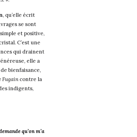
n
, qu’elle écrit
uvrages se sont
imple et positive,
istal. C’est une
ences qui drainent
énéreuse, elle a
 de bienfaisance,
e Fugain
contre la
des indigents,
e demande qu’on m’a