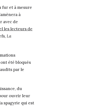
u fur et à mesure
l’amènera à
ir avec de
l les lecteurs de
efs,
La
rmations
 ont été bloqués
audits par le
aissance, du
pour ouvrir leur
la spagyrie qui est