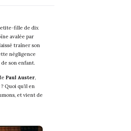
etite-fille de dix
oïne avalée par
t laissé traîner son
cette négligence
 de son enfant.
 de
Paul Auster
,
 ? Quoi qu’il en
umons, et vient de