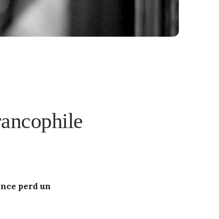
rancophile
ance perd un