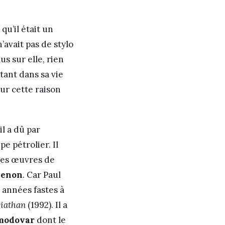
qu’il était un
’avait pas de stylo
s sur elle, rien
tant dans sa vie
our cette raison
il a dû par
 pétrolier. Il
 des œuvres de
menon
. Car Paul
es années fastes à
iathan
(1992). Il a
modovar
dont le