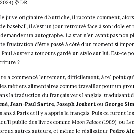
-2024) © DR
e juive originaire d’Autriche, il raconte comment, alors 
e baseball, il s’est un jour retrouvé face à son idole et n
 demander un autographe. La star n’en ayant pas non plu
tte frustration d’être passé à côté d’un moment si impor
e Paul Auster a toujours gardé un stylo sur lui. Est-ce p
écriture ?
aire a commencé lentement, difficilement, à tel point qu’
s métiers alimentaires comme travailler pour un groupe
dans la traduction du français vers l’anglais, traduisant
rmé
,
Jean-Paul Sartre, Joseph Joubert
ou
George Si
 ans à Paris et il y a appris le français. Puis ce furent l
squ’il publie des livres comme
Moon Palace
(1989), ou
Lev
reux autres auteurs, et même le réalisateur
Pedro Al