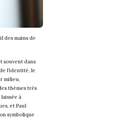
eil des mains de
nt souvent dans
e l’identité, le
r milieu,
 des thèmes très
laissée à
ues, et Paul
tion symbolique