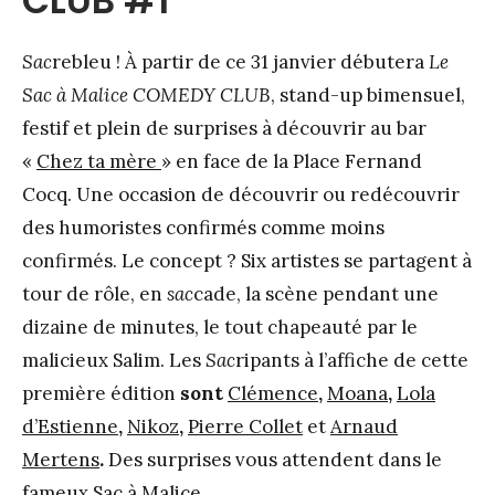
CLUB #1
Sac
rebleu ! À partir de ce 31 janvier débutera
Le
Sac à Malice COMEDY CLUB
, stand-up bimensuel,
festif et plein de surprises à découvrir au bar
«
Chez ta mère
» en face de la Place Fernand
Cocq. Une occasion de découvrir ou redécouvrir
des humoristes confirmés comme moins
confirmés. Le concept ? Six artistes se partagent à
tour de rôle, en
sac
cade, la scène pendant une
dizaine de minutes, le tout chapeauté par le
malicieux Salim. Les
Sac
ripants à l’affiche de cette
première édition
sont
Clémence
,
Moana
,
Lola
d’Estienne
,
Nikoz
,
Pierre Collet
et
Arnaud
Mertens
.
Des surprises vous attendent dans le
fameux Sac à Malice.