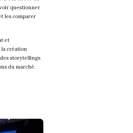
uvoir questionner
 et les comparer
t et
 la création
 des storytellings
ions du marché.