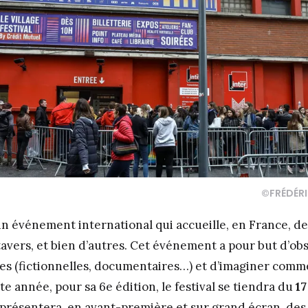
©FRÉDÉR
un événement international qui accueille, en France, de
avers, et bien d’autres. Cet événement a pour but d’obs
les (fictionnelles, documentaires…) et d’imaginer comm
e année, pour sa 6e édition, le festival se tiendra du
17
al présentera, en avant-première et sur grand écran, des