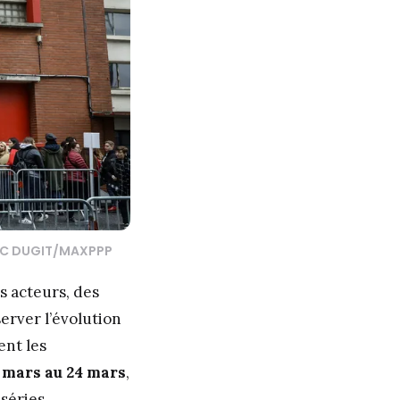
IC DUGIT/MAXPPP
s acteurs, des
erver l’évolution
ent les
 mars au 24 mars
,
 séries