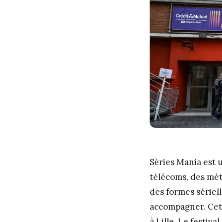
Séries Mania est 
télécoms, des mét
des formes sériel
accompagner. Cett
à Lille. Le festiv