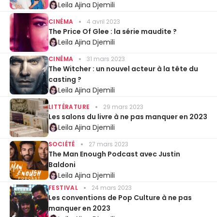
Leila Ajina Djemili
CINÉMA
4 avril 2023
The Price Of Glee : la série maudite ?
Leila Ajina Djemili
CINÉMA
31 mars 2023
The Witcher : un nouvel acteur à la tête du
casting ?
Leila Ajina Djemili
LITTÉRATURE
29 mars 2023
Les salons du livre à ne pas manquer en 2023
Leila Ajina Djemili
SOCIÉTÉ
27 mars 2023
The Man Enough Podcast avec Justin
Baldoni
Leila Ajina Djemili
FESTIVAL
24 mars 2023
Les conventions de Pop Culture à ne pas
manquer en 2023