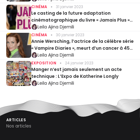
CINÉMA
31 janvier 2023
Le casting de la future adaptation
cinématographique du livre « Jamais Plus »
de Colleen Hoover enfin révélé
Leila Ajina Djemili
CINÉMA
30 janvier 2023
Annie Wersching, l’actrice de la célèbre série
« Vampire Diaries », meurt d’un cancer à 45
ans
Leila Ajina Djemili
EXPOSITION
24 janvier 2023
Manger n’est jamais seulement un acte
technique : L’Expo de Katherine Longly
Leila Ajina Djemili
ARTICLES
Nos articles