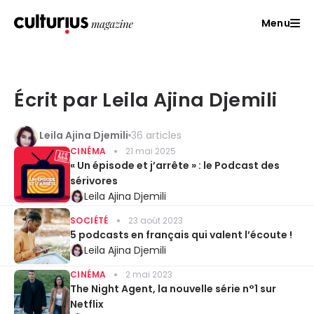
Menu
Écrit par Leila Ajina Djemili
Leila Ajina Djemili
36 articles
CINÉMA
21 mai 2025
« Un épisode et j’arrête » : le Podcast des
sérivores
Leila Ajina Djemili
SOCIÉTÉ
23 août 2023
5 podcasts en français qui valent l’écoute !
Leila Ajina Djemili
CINÉMA
2 mai 2023
The Night Agent, la nouvelle série n°1 sur
Netflix