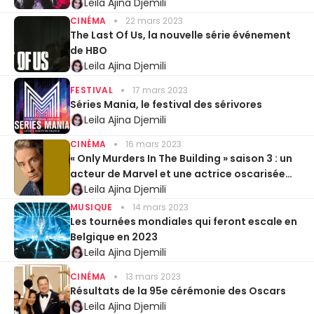
Leila Ajina Djemili
CINÉMA
22 mars 2023
The Last Of Us, la nouvelle série événement
de HBO
Leila Ajina Djemili
FESTIVAL
17 mars 2023
Séries Mania, le festival des sérivores
Leila Ajina Djemili
CINÉMA
16 mars 2023
« Only Murders In The Building » saison 3 : un
acteur de Marvel et une actrice oscarisée
rejoignent le casting
Leila Ajina Djemili
MUSIQUE
14 mars 2023
Les tournées mondiales qui feront escale en
Belgique en 2023
Leila Ajina Djemili
CINÉMA
13 mars 2023
Résultats de la 95e cérémonie des Oscars
Leila Ajina Djemili