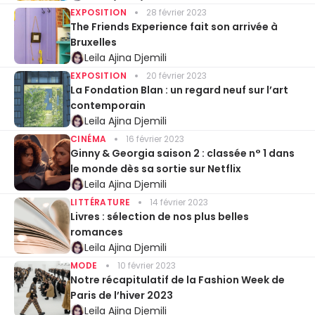
EXPOSITION
28 février 2023
The Friends Experience fait son arrivée à
Bruxelles
Leila Ajina Djemili
EXPOSITION
20 février 2023
La Fondation Blan : un regard neuf sur l’art
contemporain
Leila Ajina Djemili
CINÉMA
16 février 2023
Ginny & Georgia saison 2 : classée n° 1 dans
le monde dès sa sortie sur Netflix
Leila Ajina Djemili
LITTÉRATURE
14 février 2023
Livres : sélection de nos plus belles
romances
Leila Ajina Djemili
MODE
10 février 2023
Notre récapitulatif de la Fashion Week de
Paris de l’hiver 2023
Leila Ajina Djemili