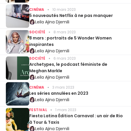
CINÉMA
10 mars 2023
5 nouveautés Netflix à ne pas manquer
Leila Ajina Djemili
SOCIÉTÉ
8 mars 2023
8 mars : portraits de 5 Wonder Women
inspirantes
Leila Ajina Djemili
SOCIÉTÉ
6 mars 2023
Archetypes, le podcast féministe de
Meghan Markle
Leila Ajina Djemili
CINÉMA
3 mars 2023
Les séries annulées en 2023
Leila Ajina Djemili
FESTIVAL
1 mars 2023
Fiesta Latina Édition Carnaval : un air de Rio
à Tour & Taxis
Leila Ajina Djemili