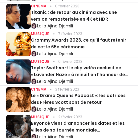
CINÉMA
8 février 2023
Titanic : de retour au cinéma avec une
version remasterisée en 4K et HDR
Leila Ajina Djemili
MUSIQUE
7 février 2023
Grammy Awards 2023, ce qu’il faut retenir
de cette 65e cérémonie
Leila Ajina Djemili
MUSIQUE
6 février 2023
Taylor Swift sort le clip vidéo exclusif de
« Lavender Haze » à minuit en l’honneur de
son album Midnights
Leila Ajina Djemili
CINÉMA
3 février 2023
Le « Drama Queens Podcast »: les actrices
des Frères Scott sont de retour
Leila Ajina Djemili
MUSIQUE
2 février 2023
Beyoncé vient d’annoncer les dates et les
villes de sa tournée mondiale
« Renaissance »
Leila Ajina Djemili