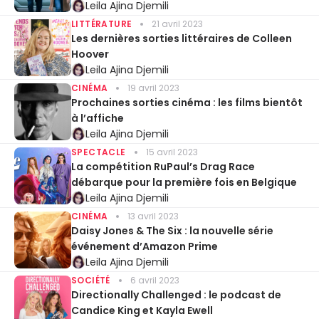
Leila Ajina Djemili
LITTÉRATURE
21 avril 2023
Les dernières sorties littéraires de Colleen
Hoover
Leila Ajina Djemili
CINÉMA
19 avril 2023
Prochaines sorties cinéma : les films bientôt
à l’affiche
Leila Ajina Djemili
SPECTACLE
15 avril 2023
La compétition RuPaul’s Drag Race
débarque pour la première fois en Belgique
Leila Ajina Djemili
CINÉMA
13 avril 2023
Daisy Jones & The Six : la nouvelle série
événement d’Amazon Prime
Leila Ajina Djemili
SOCIÉTÉ
6 avril 2023
Directionally Challenged : le podcast de
Candice King et Kayla Ewell