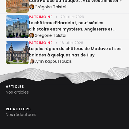
Café Palace au Touquet : « Le Westminster »
Grégoire Tolstoï
PATRIMOINE
20 juillet 2026
Le château d’Hardelot, neuf siècles
d’histoire entre mystères, Angleterre et
Entente cordiale
Grégoire Tolstoï
PATRIMOINE
16 juillet 2026
La jolie région du château de Modave et ses
balades à quelques pas de Huy
Lynn Kapoussouzis
ARTICLES
Nos articles
RÉDACTEURS
Nos rédacteurs