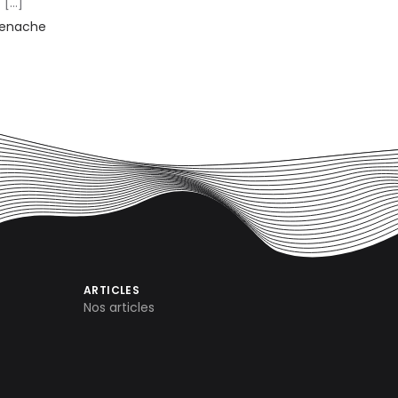
t […]
Menache
ARTICLES
Nos articles