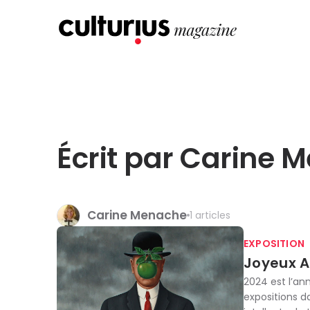
Écrit par Carine 
Carine Menache
1 articles
EXPOSITION
Joyeux An
2024 est l’an
expositions 