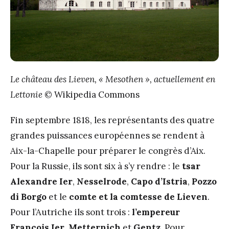
Le château des Lieven, « Mesothen », actuellement en
Lettonie
© Wikipedia Commons
Fin septembre 1818, les représentants des quatre
grandes puissances européennes se rendent à
Aix-la-Chapelle pour préparer le congrès d’Aix.
Pour la Russie, ils sont six à s’y rendre : le
tsar
Alexandre I
er
,
Nesselrode
,
Capo d’Istria
,
Pozzo
di Borgo
et le
comte et la comtesse de Lieven
.
Pour l’Autriche ils sont trois :
l’empereur
François I
er
,
Metternich
et
Gentz
. Pour