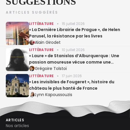
SUGGESTIONS
ARTICLES SUGGÉRÉS
LITTÉRATURE
15 juillet 2026
« La Dernière Librairie de Prague », de Helen
Parusel, la résistance par les livres
Alain Girodet
LITTÉRATURE
10 juillet 2026
« Laure » de Stanislas d’Alburquerque : Une
passion amoureuse vécue comme une
expérience sacrée
Grégoire Tolstoï
LITTÉRATURE
17 juin 2026
« Les invisibles de Fougeret », histoire du
château le plus hanté de France
Lynn Kapoussouzis
ARTICLES
Nos articles