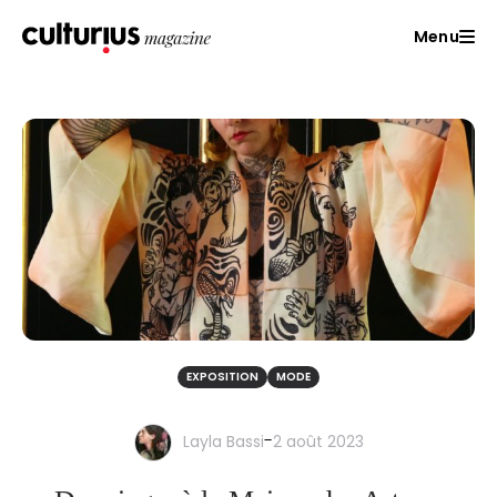
Menu
EXPOSITION
MODE
-
Layla Bassi
2 août 2023