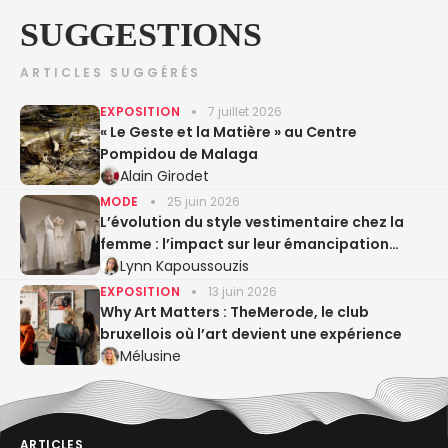
SUGGESTIONS
ARTICLES SUGGÉRÉS
EXPOSITION
7 juillet 2026
« Le Geste et la Matière » au Centre
Pompidou de Malaga
Alain Girodet
MODE
25 juin 2026
L’évolution du style vestimentaire chez la
femme : l’impact sur leur émancipation
dans la société
Lynn Kapoussouzis
EXPOSITION
13 juin 2026
Why Art Matters : TheMerode, le club
bruxellois où l’art devient une expérience
Mélusine
ARTICLES