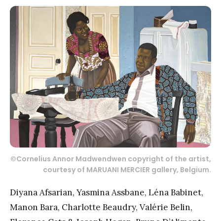
©Cornelius Annor Madwendwen copyright of the artist,
courtesy of MARUANI MERCIER gallery, Belgium.
Diyana Afsarian, Yasmina Assbane, Léna Babinet,
Manon Bara, Charlotte Beaudry, Valérie Belin,