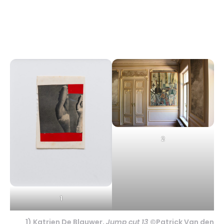
2
1
1) Katrien De Blauwer,
Jump cut 13
©Patrick Van den