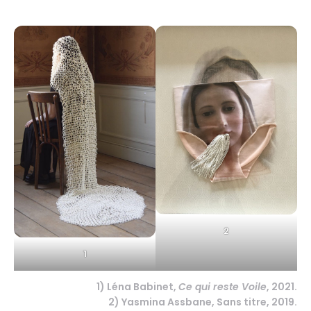
2
1
1) Léna Babinet,
Ce qui reste Voile
, 2021.
2) Yasmina Assbane, Sans titre, 2019.