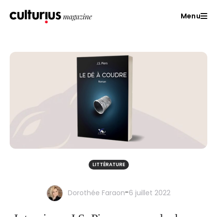
Menu
LITTÉRATURE
-
Dorothée Faraon
6 juillet 2022