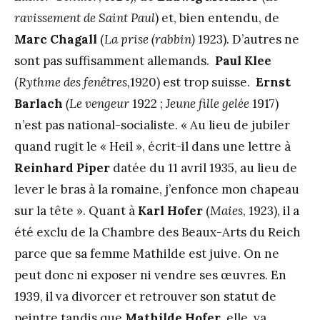
ravissement de Saint Paul
) et, bien entendu, de
Marc Chagall
(
La prise (rabbin)
1923). D’autres ne
sont pas suffisamment allemands.
Paul Klee
(
Rythme des fenêtres,
1920) est trop suisse.
Ernst
Barlach
(Le vengeur
1922 ;
Jeune fille gelée
1917)
n’est pas national-socialiste. « Au lieu de jubiler
quand rugit le « Heil », écrit-il dans une lettre à
Reinhard Piper
datée du 11 avril 1935, au lieu de
lever le bras à la romaine, j’enfonce mon chapeau
sur la tête ». Quant à
Karl Hofer
(
Maies
, 1923), il a
été exclu de la Chambre des Beaux-Arts du Reich
parce que sa femme Mathilde est juive. On ne
peut donc ni exposer ni vendre ses œuvres. En
1939, il va divorcer et retrouver son statut de
peintre tandis que
Mathilde Hofer
, elle, va