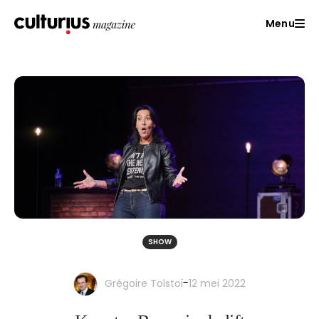
Menu
SHOW
-
Grégoire Tolstoï
12 mei 2022