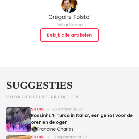
Grégoire Tolstoï
156 artikelen
Bekijk alle artikelen
SUGGESTIES
VOORGESTELDE ARTIKELEN
SHOW
26 oktober 2022
Rossini’s ‘Il Turco in Italia’, een genot voor de
oren en de ogen
Francine Charles
SHOW
13 september 2022