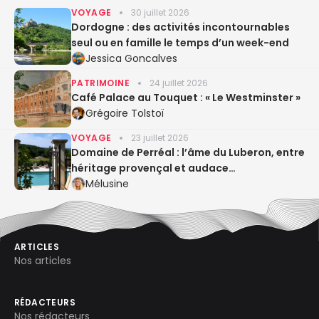
VOYAGE
30 juillet 2026
Dordogne : des activités incontournables
seul ou en famille le temps d’un week-end
Jessica Goncalves
PATRIMOINE
24 juillet 2026
Café Palace au Touquet : « Le Westminster »
Grégoire Tolstoï
VOYAGE
23 juillet 2026
Domaine de Perréal : l’âme du Luberon, entre
héritage provençal et audace
gastronomique
Mélusine
ARTICLES
Nos articles
RÉDACTEURS
Nos rédacteurs