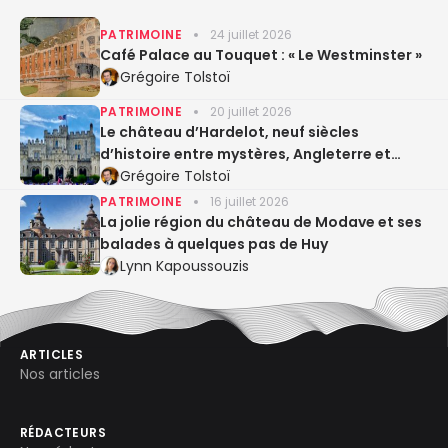
PATRIMOINE
24 juillet 2026
Café Palace au Touquet : « Le Westminster »
Grégoire Tolstoï
PATRIMOINE
20 juillet 2026
Le château d’Hardelot, neuf siècles
d’histoire entre mystères, Angleterre et
Entente cordiale
Grégoire Tolstoï
PATRIMOINE
16 juillet 2026
La jolie région du château de Modave et ses
balades à quelques pas de Huy
Lynn Kapoussouzis
ARTICLES
Nos articles
RÉDACTEURS