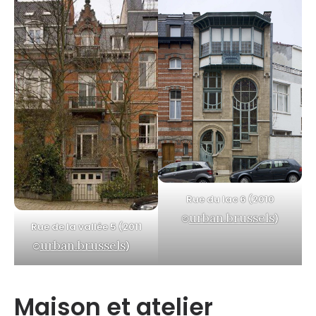
Rue du lac 6 (2010
urban.brussels
©
)
Rue de la vallée 5 (2011
urban.brussels
©
)
Maison et atelier