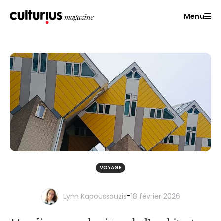
Menu
VOYAGE
-
Lynn Kapoussouzis
18 février 2026