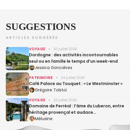
SUGGESTIONS
ARTICLES SUGGÉRÉS
VOYAGE
30 juillet 2026
Dordogne : des activités incontournables
seul ou en famille le temps d’un week-end
Jessica Goncalves
PATRIMOINE
24 juillet 2026
Café Palace au Touquet : « Le Westminster »
Grégoire Tolstoï
VOYAGE
23 juillet 2026
Domaine de Perréal : l’âme du Luberon, entre
héritage provençal et audace
gastronomique
Mélusine