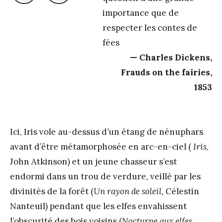
importance que de
respecter les contes de
fées
Charles Dickens,
Frauds on the fairies,
1853
Ici, Iris vole au-dessus d’un étang de nénuphars
avant d’être métamorphosée en arc-en-ciel (
Iris
,
John Atkinson) et un jeune chasseur s’est
endormi dans un trou de verdure, veillé par les
divinités de la forêt (
Un rayon de soleil,
Célestin
Nanteuil) pendant que les elfes envahissent
l’obscurité des bois voisins (
Nocturne aux elfes
,