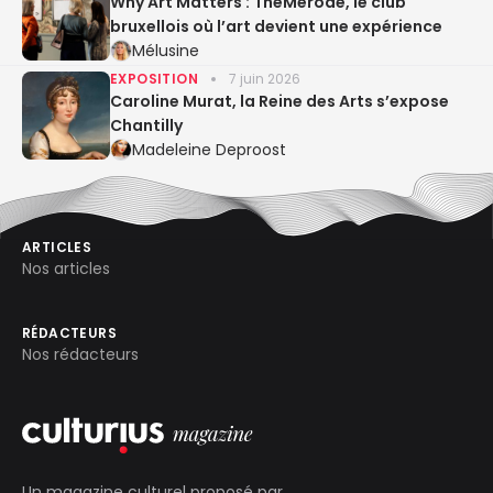
Why Art Matters : TheMerode, le club
bruxellois où l’art devient une expérience
Mélusine
EXPOSITION
7 juin 2026
Caroline Murat, la Reine des Arts s’expose
Chantilly
Madeleine Deproost
ARTICLES
Nos articles
RÉDACTEURS
Nos rédacteurs
Un magazine culturel proposé par