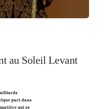
ent au Soleil Levant
milliards
elque part dans
 matière qui se