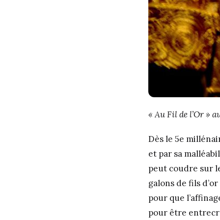
« Au Fil de l’Or »
Dès le 5
e
millénair
et par sa malléabi
peut coudre sur l
galons de fils d’or
pour que l’affinag
pour être entrecro