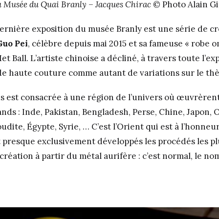
 au Musée du Quai Branly – Jacques Chirac
© Photo Alain G
a dernière exposition du musée Branly est une série de 
Guo Pei
, célèbre depuis mai 2015 et sa fameuse « robe 
t Ball. L’artiste chinoise a décliné, à travers toute l’ex
de haute couture comme autant de variations sur le thè
s est consacrée à une région de l’univers où œuvrèren
ands : Inde, Pakistan, Bengladesh, Perse, Chine, Japon, 
dite, Égypte, Syrie, … C’est l’Orient qui est à l’honneur
 presque exclusivement développés les procédés les pl
 création à partir du métal aurifère : c’est normal, le n