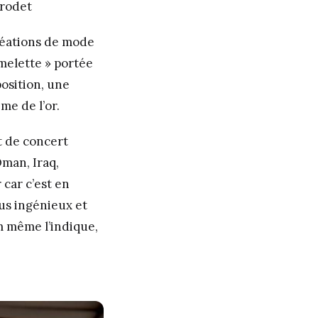
irodet
créations de mode
omelette » portée
position, une
me de l’or.
t de concert
Oman, Iraq,
 car c’est en
us ingénieux et
om même l’indique,