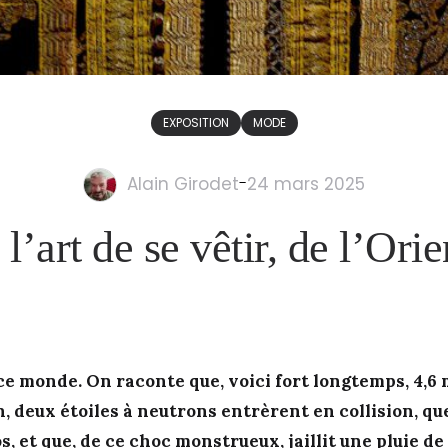
EXPOSITION
MODE
Alain Girodet
-
24 mars 2025
 l’art de se vêtir, de l’Ori
 ce monde. On raconte que, voici fort longtemps, 4,6 
, deux étoiles à neutrons entrèrent en collision, qu
 et que, de ce choc monstrueux, jaillit une pluie de