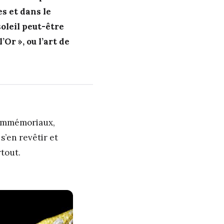
es et dans le
soleil peut-être
Or », ou l’art de
s immémoriaux,
 s’en revêtir et
rtout.