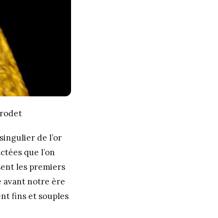
irodet
singulier de l’or
actées que l’on
sent les premiers
le avant notre ère
ent fins et souples