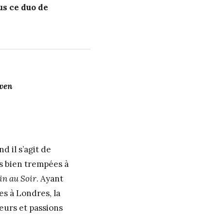
us ce duo de
ven
d il s’agit de
és bien trempées à
n au Soir
. Ayant
es à Londres, la
leurs et passions