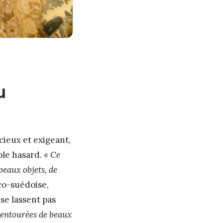
u
ieux et exigeant,
mple hasard.
« Ce
beaux objets, de
nco-suédoise,
se lassent pas
 entourées de beaux