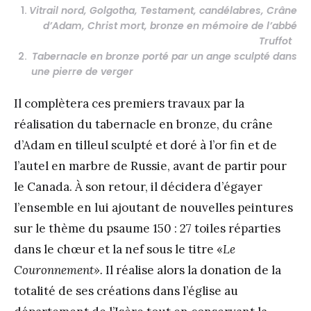
1.
Vitrail nord, Golgotha, Testament, candélabres, Crâne
d’Adam, Christ mort,
bronze en mémoire de l’abbé
Truffot
2.
Tabernacle en bronze porté par un ange sculpté dans
une pierre de verger
Il complètera ces premiers travaux par la
réalisation du tabernacle en bronze, du crâne
d’Adam en tilleul sculpté et doré à l’or fin et de
l’autel en marbre de Russie, avant de partir pour
le Canada. À son retour, il décidera d’égayer
l’ensemble en lui ajoutant de nouvelles peintures
sur le thème du psaume 150 : 27 toiles réparties
dans le chœur et la nef sous le titre «
Le
Couronnement».
Il réalise alors la donation de la
totalité de ses créations dans l’église au