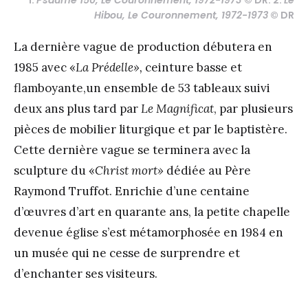
1.
Psaume 150, Le Couronnement, 1972-1973
© DR. 2.
Le
Hibou, Le Couronnement, 1972-1973
© DR
La dernière vague de production débutera en
1985 avec «
La Prédelle»,
ceinture basse et
flamboyante,un ensemble de 53 tableaux suivi
deux ans plus tard par
Le Magnificat
, par plusieurs
pièces de mobilier liturgique et par le baptistère.
Cette dernière vague se terminera avec la
sculpture du «
Christ mort»
dédiée au Père
Raymond Truffot. Enrichie d’une centaine
d’œuvres d’art en quarante ans, la petite chapelle
devenue église s’est métamorphosée en 1984 en
un musée qui ne cesse de surprendre et
d’enchanter ses visiteurs.