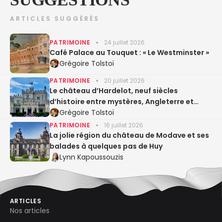
ARTICLES SUGGÉRÉS
PATRIMOINE
24 juillet 2026
Café Palace au Touquet : « Le Westminster »
Grégoire Tolstoï
PATRIMOINE
20 juillet 2026
Le château d’Hardelot, neuf siècles
d’histoire entre mystères, Angleterre et
Entente cordiale
Grégoire Tolstoï
PATRIMOINE
16 juillet 2026
La jolie région du château de Modave et ses
balades à quelques pas de Huy
Lynn Kapoussouzis
ARTICLES
Nos articles