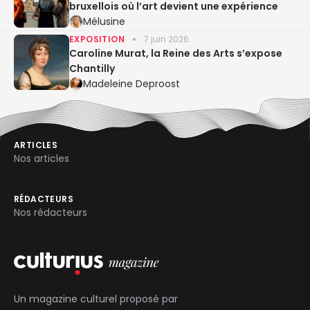
bruxellois où l’art devient une expérience
Mélusine
EXPOSITION
7 juin 2026
Caroline Murat, la Reine des Arts s’expose
Chantilly
Madeleine Deproost
ARTICLES
Nos articles
RÉDACTEURS
Nos rédacteurs
Un magazine culturel proposé par